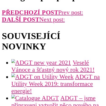
PŘEDCHOZÍ POST
Prev post:
DALŠÍ POST
Next post:
SOUVISEJÍCÍ
NOVINKY
Veselé
Vánoce a šťastný nový rok 2021!
ADGT na
Utility Week 2019: transformace
energie!
ADGT – jsme
připraveni vytvořit něco nového na