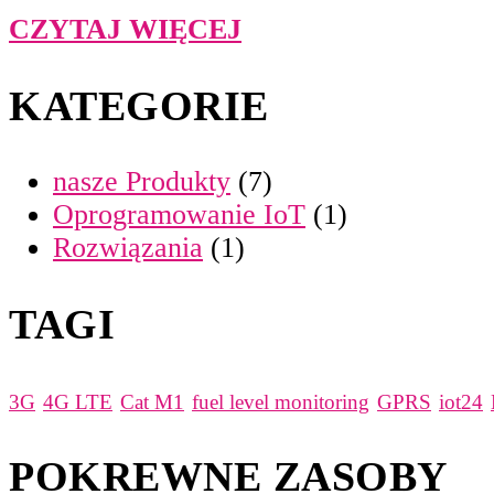
CZYTAJ WIĘCEJ
KATEGORIE
nasze Produkty
(7)
Oprogramowanie IoT
(1)
Rozwiązania
(1)
TAGI
3G
4G LTE
Cat M1
fuel level monitoring
GPRS
iot24
POKREWNE ZASOBY