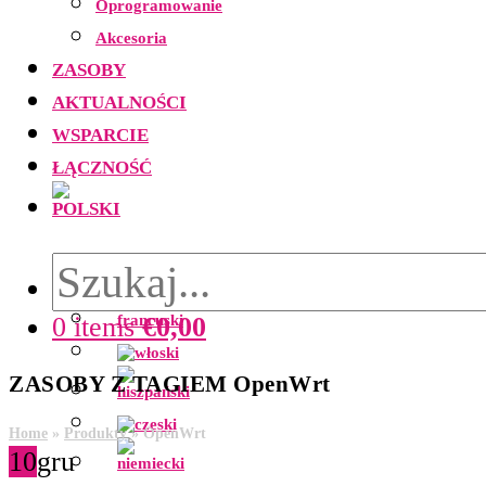
Oprogramowanie
Akcesoria
ZASOBY
AKTUALNOŚCI
WSPARCIE
ŁĄCZNOŚĆ
0 items
€
0,00
ZASOBY Z TAGIEM OpenWrt
Home
»
Produkty
»
OpenWrt
10
gru