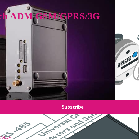
wych ADM GSM/GPRS/3G
Policy