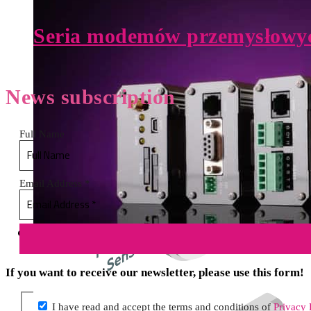
Seria modemów przemysło
News
subscription
Full Name
Email Address
*
If you want to receive our newsletter, please use this form!
I have read and accept the terms and conditions of
Privacy 