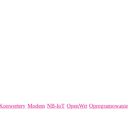
Konwertery
Modem
NB-IoT
OpenWrt
Oprogramowanie