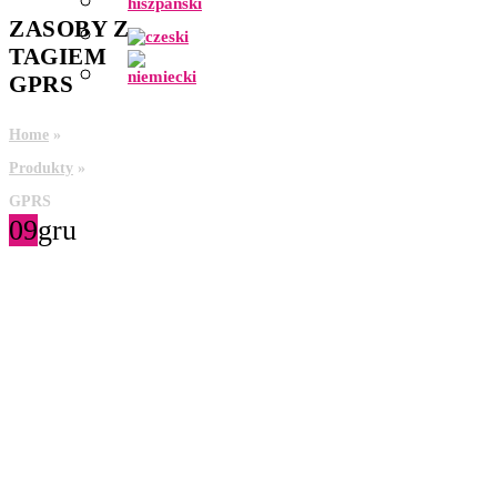
ZASOBY Z
TAGIEM
GPRS
Home
»
Produkty
»
GPRS
09
gru