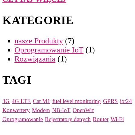
KATEGORIE
nasze Produkty
(7)
Oprogramowanie IoT
(1)
Rozwiązania
(1)
TAGI
3G
4G LTE
Cat M1
fuel level monitoring
GPRS
iot24
Konwertery
Modem
NB-IoT
OpenWrt
Oprogramowanie
Rejestratory danych
Router
Wi-Fi