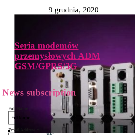
9 grudnia, 2020
Seria modemów
przemysłowych ADM
GSM/GPRS/3G
News
subscription
Full Name
Email Address
*