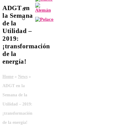
ADGT en
la Semana
de la
Utilidad –
2019:
¡transformación
de la
energía!
Home
»
News
»
ADGT en la
Semana de la
Utilidad – 2019:
¡transformación
de la energía!