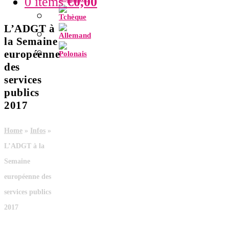
0 items
€
0,00
L’ADGT à
la Semaine
européenne
des
services
publics
2017
Home
»
Infos
»
L’ADGT à la
Semaine
européenne des
services publics
2017