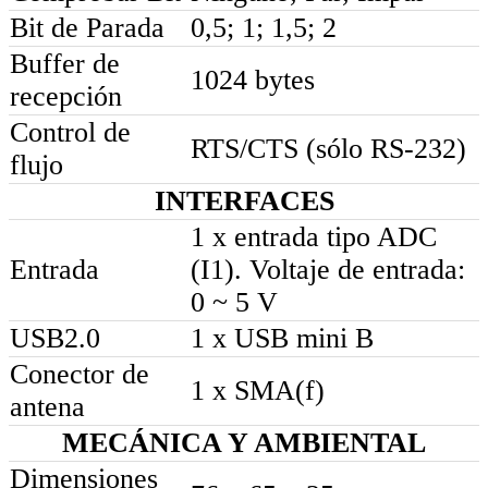
Bit de Parada
0,5; 1; 1,5; 2
Buffer de
1024 bytes
recepción
Control de
RTS/CTS (sólo RS-232)
flujo
INTERFACES
1 x entrada tipo ADC
Entrada
(I1). Voltaje de entrada:
0 ~ 5 V
USB2.0
1 x USB mini B
Conector de
1 x SMA(f)
antena
MECÁNICA Y AMBIENTAL
Dimensiones