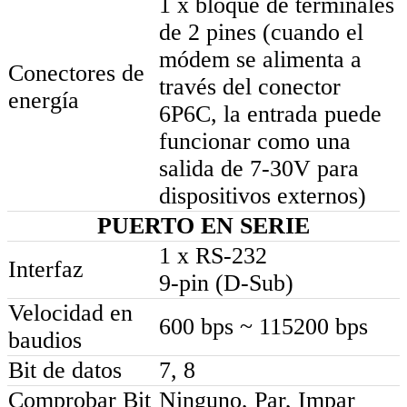
1 x bloque de terminales
de 2 pines (cuando el
módem se alimenta a
Conectores de
través del conector
energía
6P6C, la entrada puede
funcionar como una
salida de 7-30V para
dispositivos externos)
PUERTO EN SERIE
1 x RS-232
Interfaz
9-pin (D-Sub)
Velocidad en
600 bps ~ 115200 bps
baudios
Bit de datos
7, 8
Comprobar Bit
Ninguno, Par, Impar