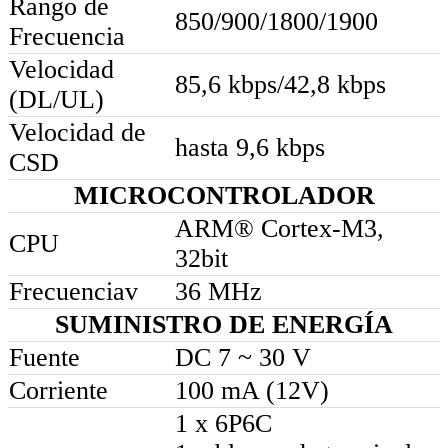
Rango de
850/900/1800/1900
Frecuencia
Velocidad
85,6 kbps/42,8 kbps
(DL/UL)
Velocidad de
hasta 9,6 kbps
CSD
MICROCONTROLADOR
ARM® Cortex-M3,
CPU
32bit
Frecuenciav
36 MHz
SUMINISTRO DE ENERGÍA
Fuente
DC 7 ~ 30 V
Corriente
100 mA (12V)
1 x 6P6C