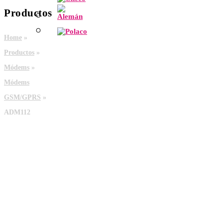
Productos
Home
»
Productos
»
Módems
»
Módems
GSM/GPRS
»
ADM112