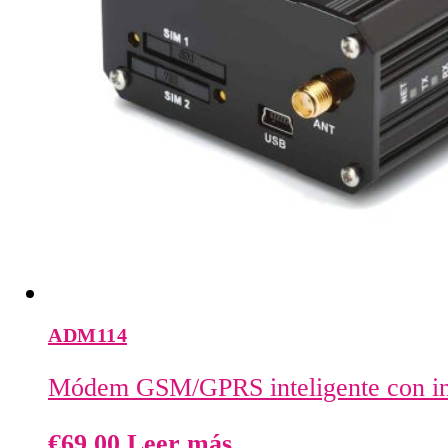
ADM114
Módem GSM/GPRS inteligente con in
€
69,00
Leer más