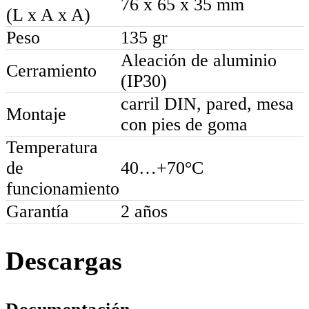
76 x 65 x 35 mm
(L x A x A)
Peso
135 gr
Aleación de aluminio
Cerramiento
(IP30)
carril DIN, pared, mesa
Montaje
con pies de goma
Temperatura
de
40…+70°C
funcionamiento
Garantía
2 años
Descargas