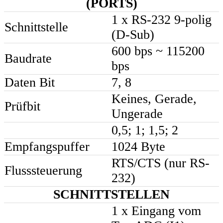
(PORTS)
1 x RS-232 9-polig
Schnittstelle
(D-Sub)
600 bps ~ 115200
Baudrate
bps
Daten Bit
7, 8
Keines, Gerade,
Prüfbit
Ungerade
0,5; 1; 1,5; 2
Empfangspuffer
1024 Byte
RTS/CTS (nur RS-
Flusssteuerung
232)
SCHNITTSTELLEN
1 x Eingang vom