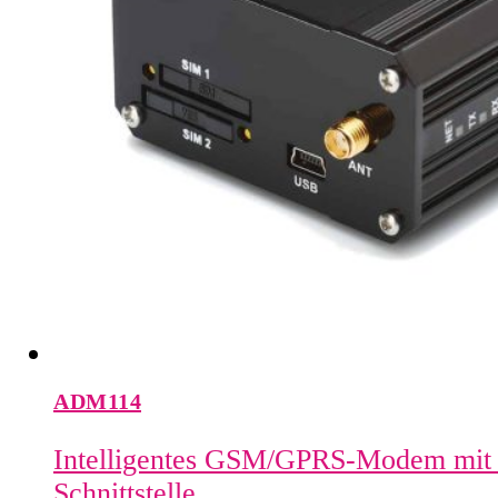
ADM114
Intelligentes GSM/GPRS-Modem mit
Schnittstelle