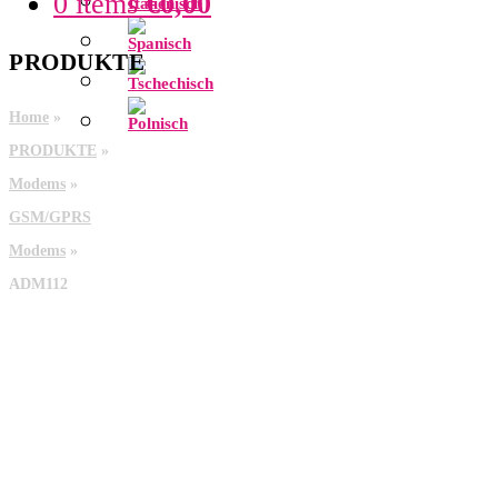
0 items
€
0,00
PRODUKTE
Home
»
PRODUKTE
»
Modems
»
GSM/GPRS
Modems
»
ADM112