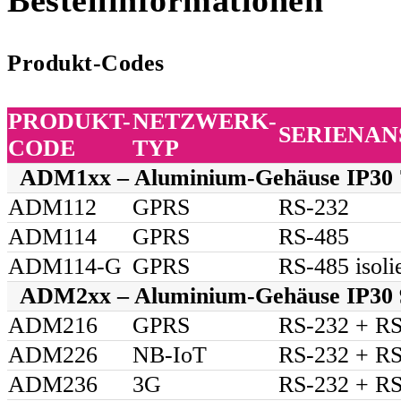
Produkt-Codes
PRODUKT-
NETZWERK-
SERIENAN
CODE
TYP
ADM1xx – Aluminium-Gehäuse IP30 
ADM112
GPRS
RS-232
ADM114
GPRS
RS-485
ADM114-G
GPRS
RS-485 isolie
ADM2xx – Aluminium-Gehäuse IP30 
ADM216
GPRS
RS-232 + R
ADM226
NB-IoT
RS-232 + R
ADM236
3G
RS-232 + R