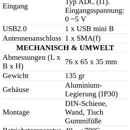
Typ ADC (I1).
Eingang
Eingangsspannung:
0 ~5 V
USB2.0
1 x USB mini B
Antennenanschluss
1 x SMA(f)
MECHANISCH & UMWELT
Abmessungen (L x
76 x 65 x 35 mm
B x H)
Gewicht
135 gr
Aluminium-
Gehäuse
Legierung (IP30)
DIN-Schiene,
Montage
Wand, Tisch
Gummifüße