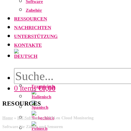
Software
Zubehör
RESSOURCEN
NACHRICHTEN
UNTERSTÜTZUNG
KONTAKTE
0 items
€
0,00
RESOURCES
Home
»
IoT-Software
»
IoT24.eu Cloud Monitoring
Software für Zähler und Sensoren