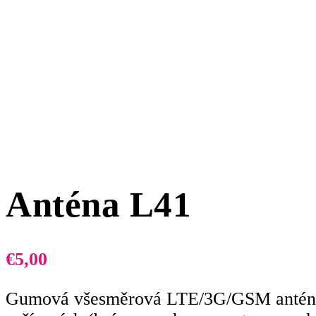
Anténa L41
€
5,00
Gumová všesměrová LTE/3G/GSM anténa 3