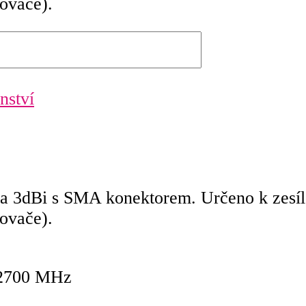
ovače).
nství
dBi s SMA konektorem. Určeno k zesílen
ovače).
-2700 MHz