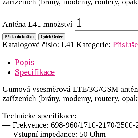
zařízeních (brány, modemy, routery, opak
Anténa L41 množství
Přidat do košíku
Quick Order
Katalogové číslo:
L41
Kategorie:
Přísluše
Popis
Specifikace
Gumová všesměrová LTE/3G/GSM anténa 3
zařízeních (brány, modemy, routery, opak
Technické specifikace:
— Frekvence: 698-960/1710-2170/2500
— Vstupní impedance: 50 Ohm