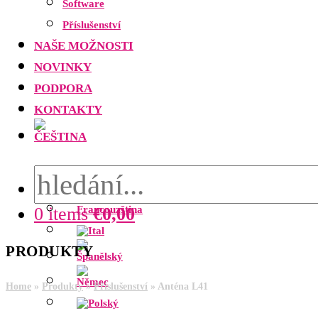
Software
Příslušenství
NAŠE MOŽNOSTI
NOVINKY
PODPORA
KONTAKTY
0 items
€
0,00
PRODUKTY
Home
»
Produkty
»
Příslušenství
»
Anténa L41