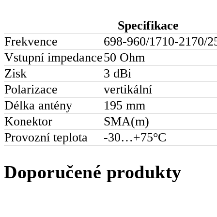
Specifikace
Frekvence
698-960/1710-2170/
Vstupní impedance
50 Ohm
Zisk
3 dBi
Polarizace
vertikální
Délka antény
195 mm
Konektor
SMA(m)
Provozní teplota
-30…+75°С
Doporučené produkty