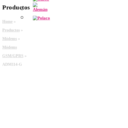
Productos
Home
»
Productos
»
Módems
»
Módems
GSM/GPRS
»
ADM114-G