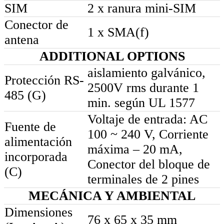
SIM
2 x ranura mini-SIM
Conector de
1 x SMA(f)
antena
ADDITIONAL OPTIONS
aislamiento galvánico,
Protección RS-
2500V rms durante 1
485 (G)
min. según UL 1577
Voltaje de entrada: AC
Fuente de
100 ~ 240 V, Corriente
alimentación
máxima – 20 mA,
incorporada
Conector del bloque de
(C)
terminales de 2 pines
MECÁNICA Y AMBIENTAL
Dimensiones
76 x 65 x 35 mm