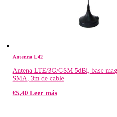
Antenna L42
Antena LTE/3G/GSM 5dBi, base magn
SMA, 3m de cable
€
5,40
Leer más