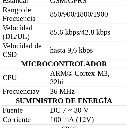
Estándar
GSM/GPRS
Rango de
850/900/1800/1900
Frecuencia
Velocidad
85,6 kbps/42,8 kbps
(DL/UL)
Velocidad de
hasta 9,6 kbps
CSD
MICROCONTROLADOR
ARM® Cortex-M3,
CPU
32bit
Frecuenciav
36 MHz
SUMINISTRO DE ENERGÍA
Fuente
DC 7 ~ 30 V
Corriente
100 mA (12V)