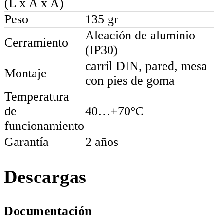
(L x A x A)
Peso
135 gr
Aleación de aluminio
Cerramiento
(IP30)
carril DIN, pared, mesa
Montaje
con pies de goma
Temperatura
de
40…+70°C
funcionamiento
Garantía
2 años
Descargas
Documentación