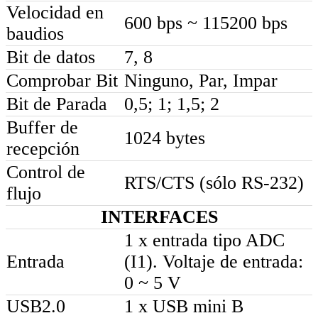
Velocidad en
600 bps ~ 115200 bps
baudios
Bit de datos
7, 8
Comprobar Bit
Ninguno, Par, Impar
Bit de Parada
0,5; 1; 1,5; 2
Buffer de
1024 bytes
recepción
Control de
RTS/CTS (sólo RS-232)
flujo
INTERFACES
1 x entrada tipo ADC
Entrada
(I1). Voltaje de entrada:
0 ~ 5 V
USB2.0
1 x USB mini B