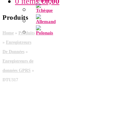
0 items
€
0,00
Produits
Home
»
Produits
»
Enregistreurs
De Données
»
Enregistreurs de
données GPRS
»
DTU317