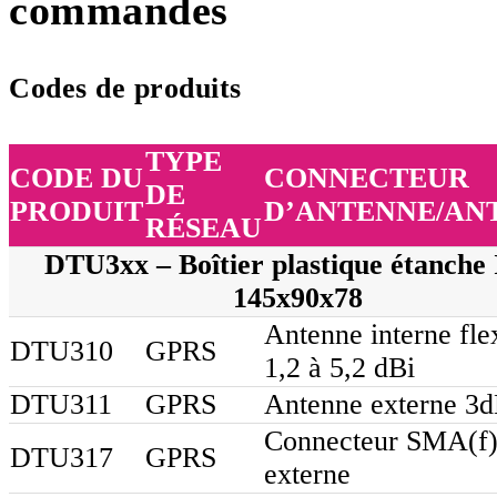
commandes
Codes de produits
TYPE
CODE DU
CONNECTEUR
DE
PRODUIT
D’ANTENNE/AN
RÉSEAU
DTU3xx – Boîtier plastique étanche
145x90x78
Antenne interne fle
DTU310
GPRS
1,2 à 5,2 dBi
DTU311
GPRS
Antenne externe 3
Connecteur SMA(f
DTU317
GPRS
externe