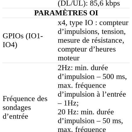
(DL/UL): 85,6 kbps
PARAMÈTRES OI
x4, type IO : compteur
d’impulsions, tension,
GPIOs (IO1-
mesure de résistance,
IO4)
compteur d’heures
moteur
2Hz: min. durée
d’impulsion – 500 ms,
max. fréquence
d’impulsion à l’entrée
Fréquence des
– 1Hz;
sondages
20 Hz: min. durée
d’entrée
d’impulsion – 50 ms,
max. fréquence