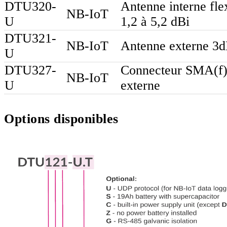
DTU320-
Antenne interne fle
NB-IoT
U
1,2 à 5,2 dBi
DTU321-
NB-IoT
Antenne externe 3
U
DTU327-
Connecteur SMA(f
NB-IoT
U
externe
Options disponibles